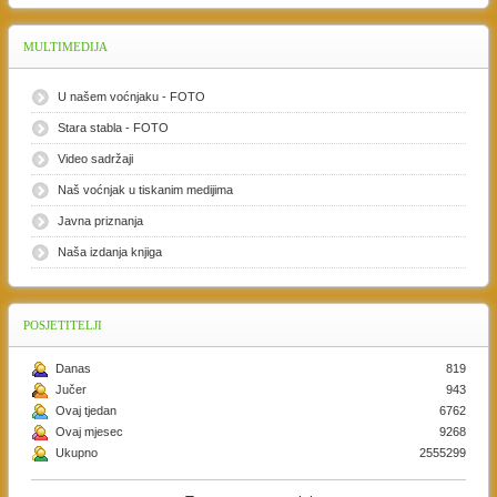
MULTIMEDIJA
U našem voćnjaku - FOTO
Stara stabla - FOTO
Video sadržaji
Naš voćnjak u tiskanim medijima
Javna priznanja
Naša izdanja knjiga
POSJETITELJI
Danas
819
Jučer
943
Ovaj tjedan
6762
Ovaj mjesec
9268
Ukupno
2555299