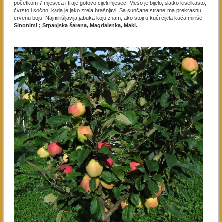
početkom 7 mjeseca i traje gotovo cijeli mjesec. Meso je bijelo, slatko kiselkasto,
čvrsto i sočno, kada je jako zrela brašnjavi. Sa sunčane strane ima prekrasnu
crvenu boju. Najmirišljavija jabuka koju znam, ako stoji u kući cijela kuća miriše.
Sinonimi ; Srpanjska
šarena, Magdalenka, Maki.