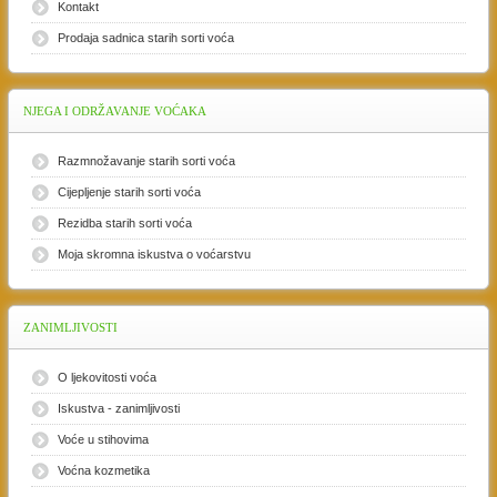
Kontakt
Prodaja sadnica starih sorti voća
NJEGA
I ODRŽAVANJE VOĆAKA
Razmnožavanje starih sorti voća
Cijepljenje starih sorti voća
Rezidba starih sorti voća
Moja skromna iskustva o voćarstvu
ZANIMLJIVOSTI
O ljekovitosti voća
Iskustva - zanimljivosti
Voće u stihovima
Voćna kozmetika