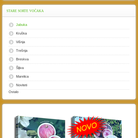
STARE
SORTE VOĆAKA
Jabuka
Kruška
Višnja
Trešnja
Breskva
Šljiva
Marelica
Noviteti
Ostalo