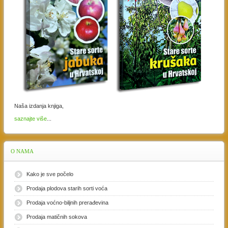
Naša izdanja knjiga,
saznajte više
...
O
NAMA
Kako je sve počelo
Prodaja plodova starih sorti voća
Prodaja voćno-biljnih prerađevina
Prodaja matičnih sokova