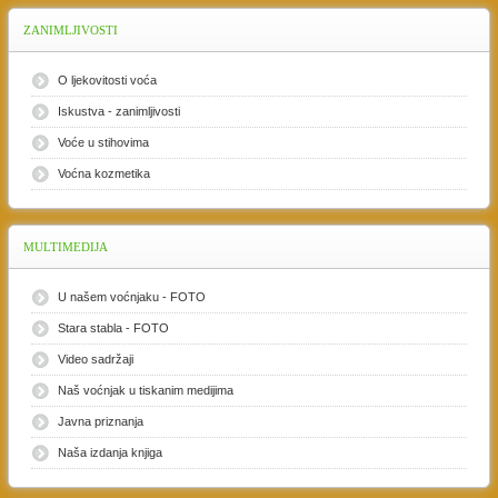
ZANIMLJIVOSTI
O ljekovitosti voća
Iskustva - zanimljivosti
Voće u stihovima
Voćna kozmetika
MULTIMEDIJA
U našem voćnjaku - FOTO
Stara stabla - FOTO
Video sadržaji
Naš voćnjak u tiskanim medijima
Javna priznanja
Naša izdanja knjiga