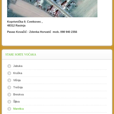
Koprivnička 9
,
Cvetkovec ,
48312 Rasinja
Pavao Kovačić - Zdenka Horvatić mob. 098 940 2356
STARE
SORTE VOĆAKA
Jabuka
Kruška
Višnja
Trešnja
Breskva
Šljiva
Marelica