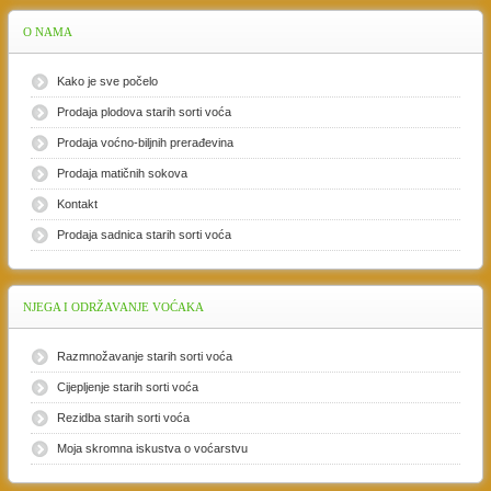
O
NAMA
Kako je sve počelo
Prodaja plodova starih sorti voća
Prodaja voćno-biljnih prerađevina
Prodaja matičnih sokova
Kontakt
Prodaja sadnica starih sorti voća
NJEGA
I ODRŽAVANJE VOĆAKA
Razmnožavanje starih sorti voća
Cijepljenje starih sorti voća
Rezidba starih sorti voća
Moja skromna iskustva o voćarstvu