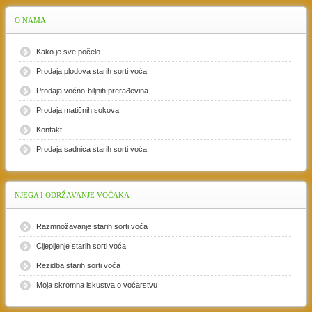
O
NAMA
Kako je sve počelo
Prodaja plodova starih sorti voća
Prodaja voćno-biljnih prerađevina
Prodaja matičnih sokova
Kontakt
Prodaja sadnica starih sorti voća
NJEGA
I ODRŽAVANJE VOĆAKA
Razmnožavanje starih sorti voća
Cijepljenje starih sorti voća
Rezidba starih sorti voća
Moja skromna iskustva o voćarstvu