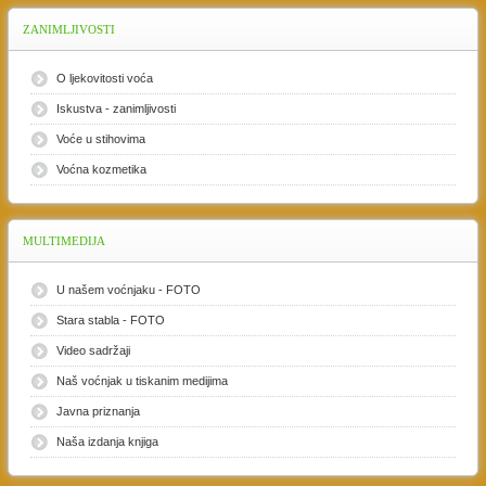
ZANIMLJIVOSTI
O ljekovitosti voća
Iskustva - zanimljivosti
Voće u stihovima
Voćna kozmetika
MULTIMEDIJA
U našem voćnjaku - FOTO
Stara stabla - FOTO
Video sadržaji
Naš voćnjak u tiskanim medijima
Javna priznanja
Naša izdanja knjiga