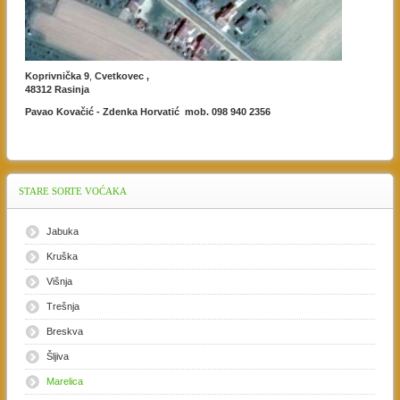
Koprivnička 9
,
Cvetkovec ,
48312 Rasinja
Pavao Kovačić - Zdenka Horvatić mob. 098 940 2356
STARE
SORTE VOĆAKA
Jabuka
Kruška
Višnja
Trešnja
Breskva
Šljiva
Marelica